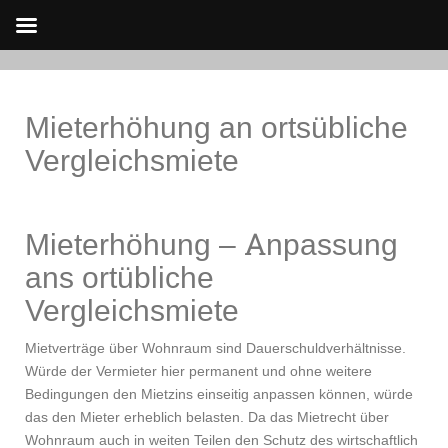
Skip
to
Mieterhöhung an ortsübliche
content
Vergleichsmiete
Mieterhöhung – Anpassung
ans ortübliche
Vergleichsmiete
Mietverträge über Wohnraum sind Dauerschuldverhältnisse.
Würde der Vermieter hier permanent und ohne weitere
Bedingungen den Mietzins einseitig anpassen können, würde
das den Mieter erheblich belasten. Da das Mietrecht über
Wohnraum auch in weiten Teilen den Schutz des wirtschaftlich