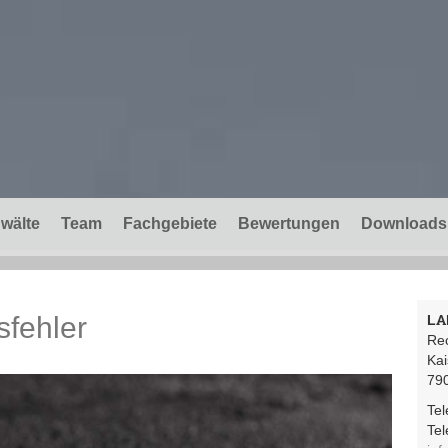
wälte
Team
Fachgebiete
Bewertungen
Downloads
sfehler
LA
Re
Ka
79
Te
Te