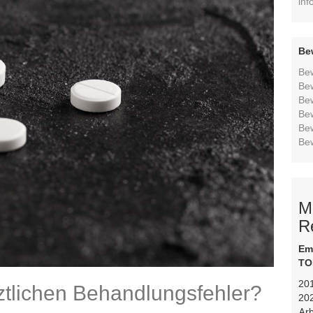
inf
Be
Be
Be
Be
Be
Be
Be
M
R
Em
TO
201
ztlichen Behandlungsfehler?
20
Arb