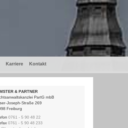
Karriere
Kontakt
MSTER & PARTNER
chtsanwaltskanzlei PartG mbB
iser-Joseph-Straße 269
098 Freiburg
lefon
0761 - 5 90 48 22
lefax
0761 - 5 90 48 233