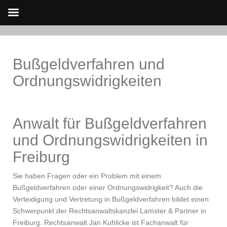
Skip
to
Bußgeldverfahren und
content
Ordnungswidrigkeiten
Anwalt für Bußgeldverfahren
und Ordnungswidrigkeiten in
Freiburg
Sie haben Fragen oder ein Problem mit einem
Bußgeldverfahren oder einer Ordnungswidrigkeit? Auch die
Verteidigung und Vertretung in Bußgeldverfahren bildet einen
Schwerpunkt der Rechtsanwaltskanzlei Lamster & Partner in
Freiburg. Rechtsanwalt Jan Kuhlicke ist Fachanwalt für